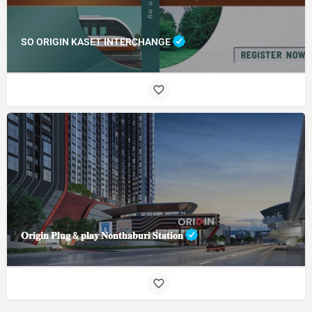
SO ORIGIN KASET INTERCHANGE
𝐎𝐫𝐢𝐠𝐢𝐧 𝐏𝐥𝐮𝐠 & 𝐩𝐥𝐚𝐲 𝐍𝐨𝐧𝐭𝐡𝐚𝐛𝐮𝐫𝐢 𝐒𝐭𝐚𝐭𝐢𝐨𝐧