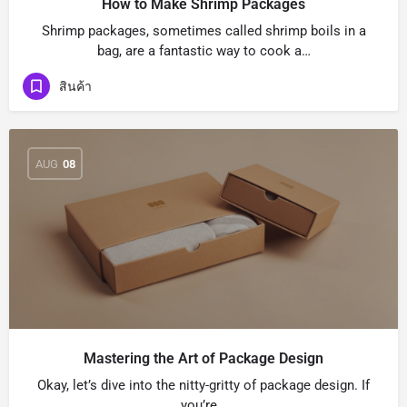
How to Make Shrimp Packages
Shrimp packages, sometimes called shrimp boils in a
bag, are a fantastic way to cook a…
สินค้า
AUG
08
Mastering the Art of Package Design
Okay, let’s dive into the nitty-gritty of package design. If
you’re…