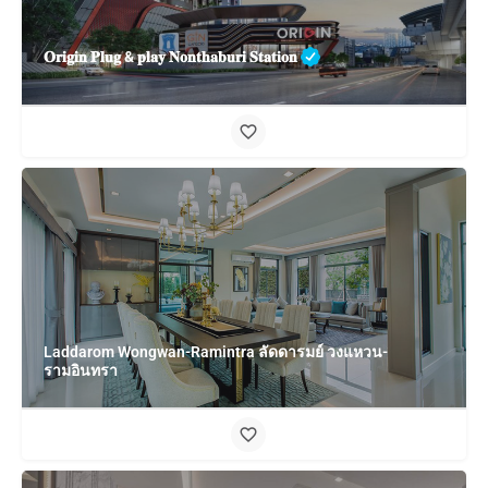
𝐎𝐫𝐢𝐠𝐢𝐧 𝐏𝐥𝐮𝐠 & 𝐩𝐥𝐚𝐲 𝐍𝐨𝐧𝐭𝐡𝐚𝐛𝐮𝐫𝐢 𝐒𝐭𝐚𝐭𝐢𝐨𝐧
Laddarom Wongwan-Ramintra ลัดดารมย์ วงแหวน-
รามอินทรา