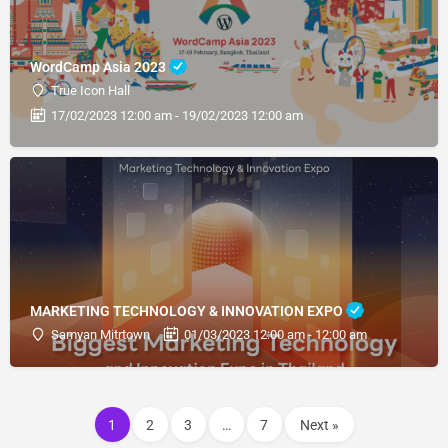
WordCamp Asia 2023
True Icon Hall
17/02/2023 12:00 am - 19/02/2023 12:00 am
MARKETING TECHNOLOGY & INNOVATION EXPO
Samyan Mitrtown
01/03/2023 12:00 am - 12:00 am
1
2
3
…
7
Next »