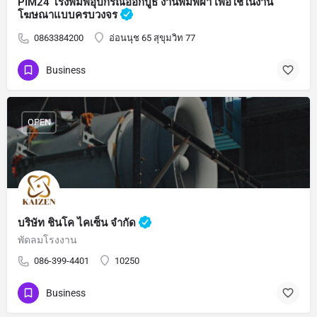
PIM24 โรงพิมพ์อุปกรณ์ออกบูธ งานพิมพ์ผ้า เพื่อใช้ในงาน
โฆษณาแบบครบวงจร
0863384200
อ่อนนุช 65 สุขุมวิท 77
Business
OPEN
บริษัท ชินโค ไคเซ็น จำกัด
พัดลมโรงงาน
086-399-4401
10250
Business