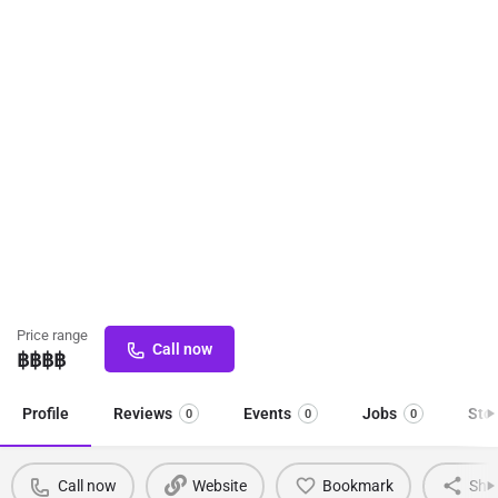
Price range
Call now
฿฿฿
฿
Profile
Reviews
Events
Jobs
Sto
0
0
0
Call now
Website
Bookmark
Sha