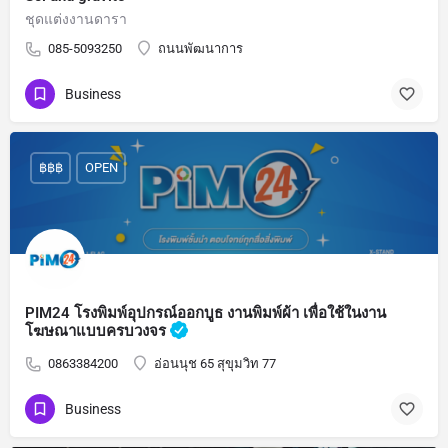
ชุดแต่งงานดารา
085-5093250
ถนนพัฒนาการ
Business
฿฿฿
OPEN
PIM24 โรงพิมพ์อุปกรณ์ออกบูธ งานพิมพ์ผ้า เพื่อใช้ในงาน
โฆษณาแบบครบวงจร
0863384200
อ่อนนุช 65 สุขุมวิท 77
Business