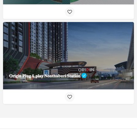
𝐎𝐫𝐢𝐠𝐢𝐧 𝐏𝐥𝐮𝐠 & 𝐩𝐥𝐚𝐲 𝐍𝐨𝐧𝐭𝐡𝐚𝐛𝐮𝐫𝐢 𝐒𝐭𝐚𝐭𝐢𝐨𝐧