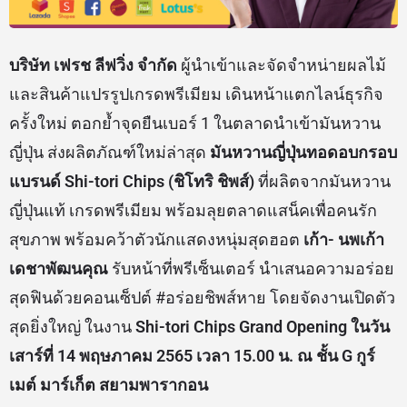
บริษัท เฟรช ลีฟวิ่ง จำกัด
ผู้นำเข้าและจัดจำหน่ายผลไม้
และสินค้าแปรรูปเกรดพรีเมียม เดินหน้าแตกไลน์ธุรกิจ
ครั้งใหม่ ตอกย้ำจุดยืนเบอร์ 1 ในตลาดนำเข้ามันหวาน
ญี่ปุ่น ส่งผลิตภัณฑ์ใหม่ล่าสุด
มันหวานญี่ปุ่นทอดอบกรอบ
แบรนด์ Shi-tori Chips (ชิโทริ ชิพส์)
ที่ผลิตจากมันหวาน
ญี่ปุ่นแท้ เกรดพรีเมียม พร้อมลุยตลาดแสน็คเพื่อคนรัก
สุขภาพ พร้อมคว้าตัวนักแสดงหนุ่มสุดฮอต
เก้า- นพเก้า
เดชาพัฒนคุณ
รับหน้าที่พรีเซ็นเตอร์ นำเสนอความอร่อย
สุดฟินด้วยคอนเซ็ปต์ #อร่อยชิพส์หาย โดยจัดงานเปิดตัว
สุดยิ่งใหญ่ ในงาน
Shi-tori Chips Grand Opening ในวัน
เสาร์ที่ 14 พฤษภาคม 2565 เวลา 15.00 น. ณ ชั้น G กูร์
เมต์ มาร์เก็ต สยามพารากอน