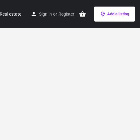
Real estate
Sign in
or
Register
Add a listing