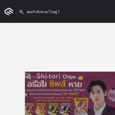
MAY
10