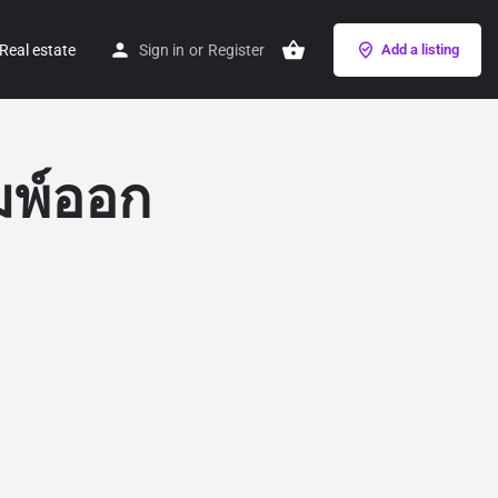
Real estate
Sign in
or
Register
Add a listing
ิมพ์ออก