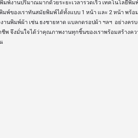
ิ้ว พิมพ์งานปริมาณมากด้วยระยะเวลารวดเร็ว เทคโนโลยีพิมพ
งพิมพ์ของเราทันสมัยพิมพ์ได้ทั้งแบบ 1 หน้า และ 2 หน้า พร้อม
งานพิมพ์ผ้า เช่น ธงชายหาด แบลกดรอปผ้า ฯลฯ อย่างครบคร
ชีพ จึงมั่นใจได้ว่าคุณภาพงานทุกชิ้นของเราพร้อมสร้างค
อน