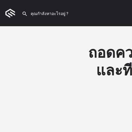
ถอดควา
และที