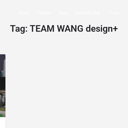
Home
Explore
Blog
Business SME
Event
Tag:
TEAM WANG design+