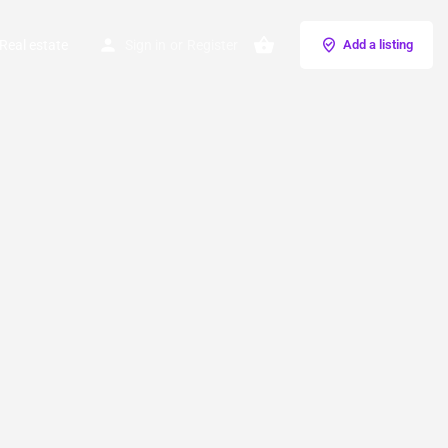
Real estate
Sign in
or
Register
Add a listing