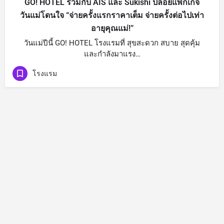
GO! HOTEL ร่วมกับ AIS และ Sukishi ปล่อยแพ็กเกจ
วันแม่โดนใจ “จ่ายครั้งแรกราคาเต็ม จ่ายครั้งต่อไปเท่า
อายุคุณแม่!”
วันแม่ปีนี้ GO! HOTEL โรงแรมที่ สุขสะดวก สบาย สุดคุ้ม
และกำลังมาแรง…
โรงแรม