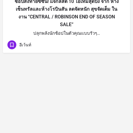
ช้อปส่งท้ายซีซั่น! แจกลิสต์ 10 ไอเทมสุดปัง จาก ห้าง
เซ็นทรัลและห้างโรบินสัน ลดจัดหนัก สุขจัดเต็ม ใน
งาน “CENTRAL / ROBINSON END OF SEASON
SALE”
ปลุกพลังนักช้อปในตัวคุณแบบรัวๆ…
อีเว้นท์