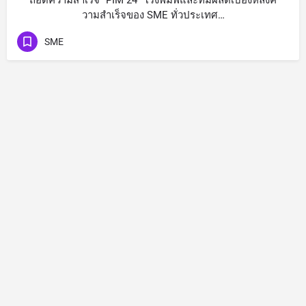
ถอดความสำเร็จ “PIM 24” โรงพิมพ์และทีมผลิตเบื้องหลังค
วามสำเร็จของ SME ทั่วประเทศ…
SME