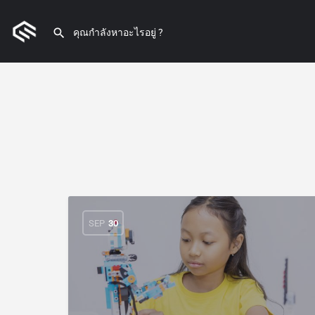
SEP
30