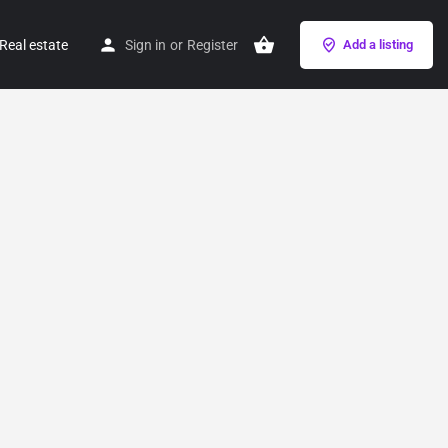
Real estate
Sign in
or
Register
Add a listing