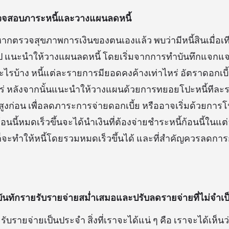
ตรวจสอบภาระหนี้และวางแผนลดหนี้
หากตรวจสุขภาพการเงินของตนเองแล้ว พบว่ามีหนี้สินเมื่อเท
นไป แนะนำให้วางแผนลดหนี้ โดยเริ่มจากการทำบันทึกแจกแจง
้อะไรบ้าง หนี้แต่ละรายการมียอดคงค้างเท่าไหร่ อัตราดอกเบี้
หร่ หลังจากนั้นแนะนำให้วางแผนด้วยการทยอยโปะหนี้ทีละ
้ยสูงก่อน เพื่อลดภาระการจ่ายดอกเบี้ย หรืออาจเริ่มด้วยการโ
้ก้อนนี้หมดเร็วขึ้นจะได้นำเงินที่ต้องจ่ายชำระหนี้ก้อนนี้ในแ
น ก็จะทำให้หนี้โดยรวมหมดเร็วขึ้นได้ และที่สำคัญควรลดการก
ำบันทักรายรับรายจ่ายสม่ำเสมอและปรับลดรายจ่ายที่ไม่จำเป
บรายจ่ายเป็นประจำ สิ่งที่เราจะได้แน่ ๆ คือ เราจะได้เห็น