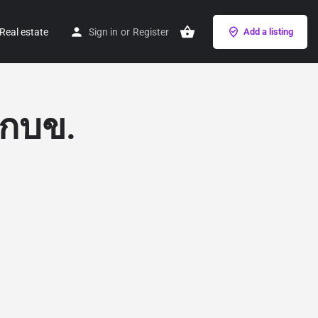
Real estate
Sign in
or
Register
Add a listing
 กบข.