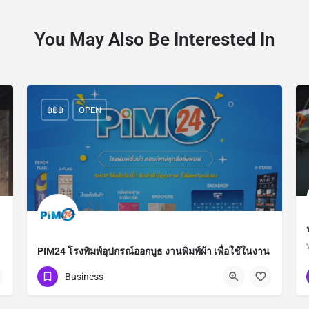
You May Also Be Interested In
฿฿฿
OPEN
PIM24 โรงพิมพ์อุปกรณ์ออกบูธ งานพิมพ์ผ้า เพื่อใช้ในงาน
โฆษณาแบบครบวงจร
Business
0863384200
อ่อนนุช 65 สุขุมวิท 77