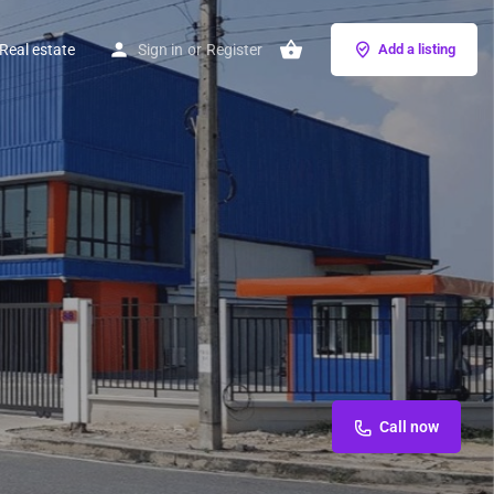
Real estate
Sign in
or
Register
Add a listing
Call now