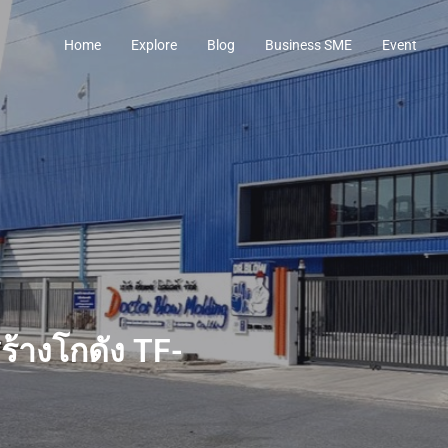
Home
Explore
Blog
Business SME
Event
ร้างโกดัง TF-