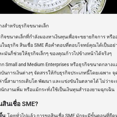
ีทางสำหรับธุรกิจขนาดเล็ก
ุรกิจขนาดเล็กที่กำลังมองหาเงินทุนเพื่อจะขยายกิจการ หรื
นธุรกิจ สินเชื่อ SME คือคำตอบที่ตอบโจทย์คุณได้เป็นอย่างด
และมันก็ช่วยให้ธุรกิจเล็กๆ ของคุณก้าวไปข้างหน้าได้จริงๆ
จาก Small and Medium Enterprises หรือธุรกิจขนาดกลางแ
าบันการเงินต่างๆ จัดสรรให้กับธุรกิจประเภทนี้โดยเฉพาะ จุด
หล่านี้สามารถเติบโต พัฒนา และแข่งขันในตลาดได้ ไม่ว่าจ
งพนักงานเพิ่ม หรือแม้กระทั่งใช้เป็นเงินทุนสำรองยามฉุกเฉิน
นสินเชื่อ SME?
ึ้น:
โดยทั่วไปแล้ว การขอสินเชื่อ SME มักจะมีขั้นตอนที่ยืดหย