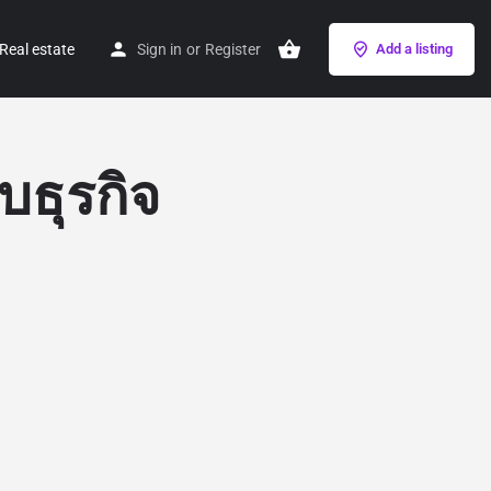
Real estate
Sign in
or
Register
Add a listing
บธุรกิจ