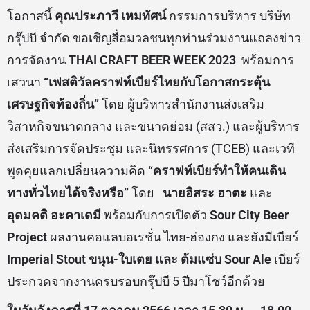
โอกาสนี้
คุณประภาวี เหมทัศน์
กรรมการบริหาร บริษัท
กรุ๊ปบี จำกัด ขอเชิญสื่อมวลชนทุกท่านร่วมงานแถลงข่าว
การจัดงาน
THAI CRAFT BEER WEEK
2023
พร้อมการ
เสวนา
“เฟสติวัลคราฟท์เบียร์ไทยกับโอกาสกระตุ้น
เศรษฐกิจท้องถิ่น”
โดย ผู้บริหารสำนักงานส่งเสริม
วิสาหกิจขนาดกลาง และขนาดย่อม (สสว.) และผู้บริหาร
ส่งเสริมการจัดประชุม และนิทรรศการ (TCEB) และเวที
พูดคุยแลกเปลี่ยนความคิด
“คราฟท์เบียร์ทำให้คนเดิน
ทางทั่วไทยได้จริงหรือ”
โดย
นายอิสระ ฮาตะ
และ
อุดมคติ อะคาเดมี
พร้อมกับการเปิดตัว
Sour City Beer
Project
ผลงานคอแลบอเรชั่น ไทย-ฮ่องกง และยังมีเบียร์
Imperial Stout ขนุน-ใบเตย และ ต้มแซ่บ Sour Ale
เบียร์
ประกวดจากงานครบรอบกรุ๊ปบี 5 ปีมาโชว์อีกด้วย