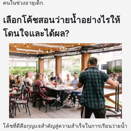
คนในช่วงอายุเด็ก.
เลือกโค้ชสอนว่ายน้ำอย่างไรให้
โดนใจและได้ผล?
โค้ชที่ดีคือกุญแจสำคัญสู่ความสำเร็จในการเรียนว่ายน้ำ