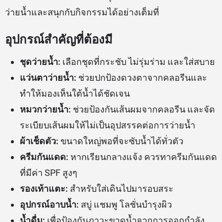
ว่ายน้ำและสนุกกับกิจกรรมได้อย่างเต็มที่
อุปกรณ์สำคัญที่ต้องมี
ชุดว่ายน้ำ:
เลือกชุดที่กระชับ ไม่รุ่มร่าม และใส่สบาย
แว่นตาว่ายน้ำ:
ช่วยปกป้องดวงตาจากคลอรีนและ
ทำให้มองเห็นใต้น้ำได้ชัดเจน
หมวกว่ายน้ำ:
ช่วยป้องกันเส้นผมจากคลอรีน และจัด
ระเบียบเส้นผมให้ไม่เป็นอุปสรรคต่อการว่ายน้ำ
ผ้าเช็ดตัว:
ขนาดใหญ่พอที่จะซับน้ำได้ทั่วตัว
ครีมกันแดด:
หากเรียนกลางแจ้ง ควรทาครีมกันแดด
ที่มีค่า SPF สูงๆ
รองเท้าแตะ:
สำหรับใส่เดินไปมารอบสระ
อุปกรณ์อาบน้ำ:
สบู่ แชมพู โลชั่นบำรุงผิว
น้ำดื่ม:
เพื่อป้องกันภาวะขาดน้ำจากการออกกำลัง