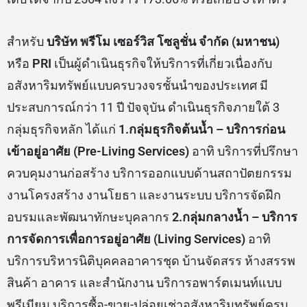
ย่อยเป็นหลัก อาทิ ธุรกิจร้านสะดวกซัก (Wash & Dry)
รวมถึงรักษาระดับการเติบโตในกลุ่มธุรกิจทั้ง 8 ที่ให้
บริการอยู่แล้วในปัจจุบัน โดย ณ สิ้นปี 2566 ตั้งเป้าจะมี
โครงการที่เข้าไปบริหารนิติบุคคลและโครงการที่เข้าไป
บริหารงานขายรวมกันมากกว่า 150 โครงการ ขณะ
เดียวกัน ตั้งเป้ารายได้ทั้งปี 2566 ไว้ที่ 1,300 ล้านบาท
เติบโตจากปี 2564 ถึงราว 173.06% หรือเกือบ 3 เท่าตัว
สำหรับ
บริษัท พรีโม​ เซอร์วิส โซลูชั่น จำกัด (มหาชน)
หรือ
PRI
เป็นผู้ดำเนินธุรกิจให้บริการที่เกี่ยวเนื่องกับ
อสังหาริมทรัพย์แบบครบวงจรชั้นนำของประเทศ มี
ประสบการณ์กว่า 11 ปี ปัจจุบัน ดำเนินธุรกิจภายใต้ 3
กลุ่มธุรกิจหลัก ได้แก่
1.กลุ่มธุรกิจต้นน้ำ – บริการก่อน
เข้าอยู่อาศัย (Pre-Living Services)
อาทิ บริการที่ปรึกษา