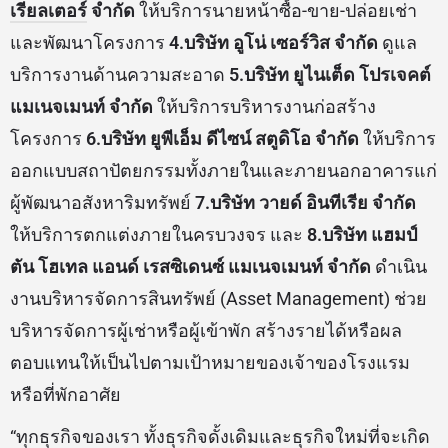
ขณะที่ในช่วงไตรมาส 2/2566 บริษัทจะเริ่มนำร่องบุก
ต่างจังหวัดนอกพื้นที่ EEC เป็นครั้งแรก ที่จังหวัดภูเก็ต
โดยทยอยส่งบริษัทย่อยในปัจจุบันทั้ง 8 บริษัท เข้าไป
ดำเนินธุรกิจ ได้แก่
1.บริษัท พรีโม แมเนจเม้นท์ จำกัด
และ 2.บริษัท คราวน์ เรสซิเดนซ์ จำกัด
ให้บริการบริหาร
นิติบุคคล ดูแลคุณภาพชีวิตลูกค้าทั้งระดับทั่วไปและระ
ดับลักชัวรี เช่น โครงการวิลลาในพื้นที่
3.บริษัท
แพสชั่น
เรียลเตอร์
จำกัด
ให้บริการนายหน้าซื้อ-ขาย-ปล่อยเช่า
และพัฒนาโครงการ
4.บริษัท อูโน่ เซอร์วิส จำกัด
ดูแล
บริการงานด้านความสะอาด
5.บริษัท ยูไนเต็ด โปรเจคต์
แมเนจเมนท์ จำกัด
ให้บริการบริหารงานก่อสร้าง
โครงการ
6.บริษัท ยูพีเอ็ม ดีไซน์ สตูดิโอ จำกัด
ให้บริการ
ออกแบบสถาปัตยกรรมทั้งภายในและภายนอกอาคารแก่
ผู้พัฒนาอสังหาริมทรัพย์
7.บริษัท วายด์ อินทีเรีย จำกัด