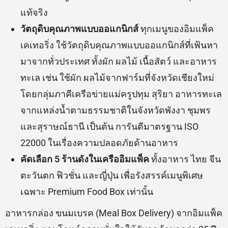
แท้จริง
วัตถุดิบคุณภาพแบบออแกนิกส์
ทุกเมนูของอิมแพ็ค
เคเทอริ่ง ใช้วัตถุดิบคุณภาพแบบออแกนิกส์ที่เฟ้นหา
มาจากทั่วประเทศ ทั้งผัก ผลไม้ เนื้อสัตว์ และอาหาร
ทะเล เช่น ใช้ผัก ผลไม้จากฟาร์มที่จังหวัดเชียงใหม่
โดยกลุ่มภาคีเครือข่ายแม่ครูปทุม สุริยา อาหารทะเล
จากแหล่งน้ำตามธรรมชาติในจังหวัดพังงา ชุมพร
และสุราษณ์ธานี เป็นต้น การันตีมาตรฐาน ISO
22000 ในเรื่องความปลอดภัยด้านอาหาร
คัดเลือก 5 ร้านดังในเครืออิมแพ็ค
ทั้งอาหาร ไทย จีน
ตะวันตก ฟิวชั่น และญี่ปุ่น เพื่อรังสรรค์เมนูพิเศษ
เฉพาะ Premium Food Box เท่านั้น
อาหารกล่อง ขนมเบรค (Meal Box Delivery) จากอิมแพ็ค