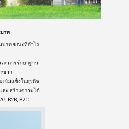
นบาท
านบาท ขณะที่กำไร
จ และการรักษาฐาน
ะยะยาว
มเข้มแข็งในธุรกิจ
และ สร้างความได้
2G, B2B, B2C