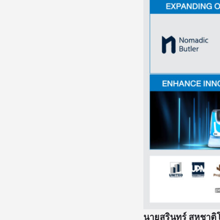
นายสุรินทร์ สหชาติโ